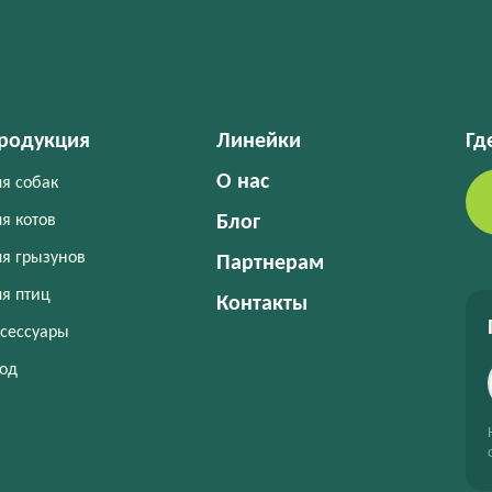
родукция
Линейки
Гд
О нас
я собак
я котов
Блог
я грызунов
Партнерам
я птиц
Контакты
сессуары
од