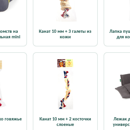
комств на
Канат 10 мм + 3 галеты из
Лапка пу
льная mini
кожи
для к
у
хо говяжье
Канат 10 мм + 2 косточки
Лежак д
слоеные
универс