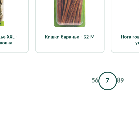
ье XXL -
Кишки бараньи - Б2-M
Нога го
аковка
у
5
6
7
8
9