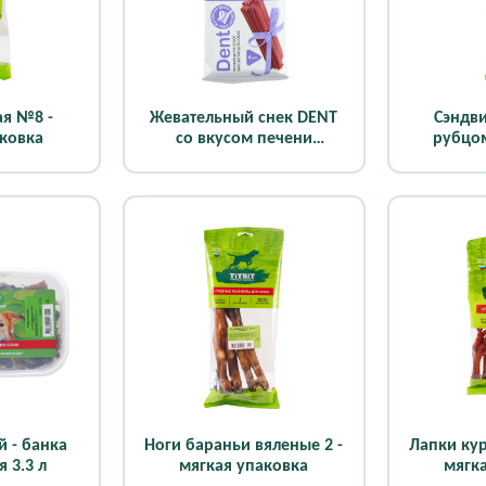
ая №8 -
Жевательный снек DENT
Сэндв
аковка
со вкусом печени
рубцом
говяжьей (для мелких
мягк
собак) (20 шт)
й - банка
Ноги бараньи вяленые 2 -
Лапки ку
 3.3 л
мягкая упаковка
мягк