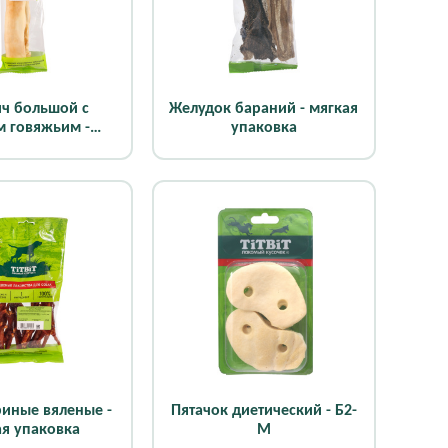
ич большой с
Желудок бараний - мягкая
 говяжьим -
упаковка
ая упаковка
риные вяленые -
Пятачок диетический - Б2-
ая упаковка
M