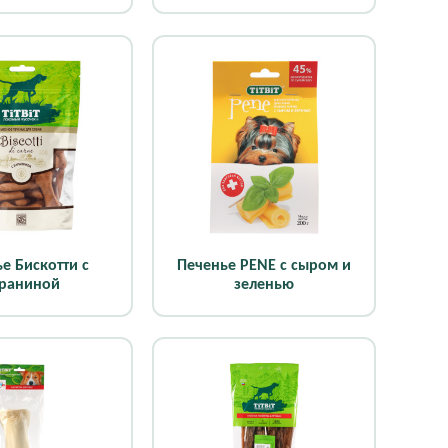
е Бискотти с
Печенье PENE с сыром и
раниной
зеленью